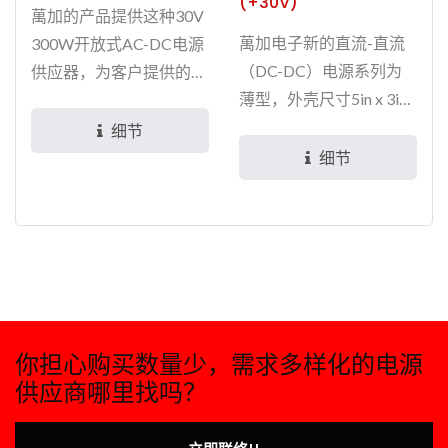
(+30V)
萬加的产品提供这种30V
萬加电子新的直流-直流
300W开放式AC-DC电源
（DC-DC）电源系列为
供应器，为客户提供的设
薄型，外壳尺寸5in x 3in
计完全符合环保要求，高
x 1.5in的设计。在对流冷
品质和可靠性更意味着更
细节
却时能够提供300W的连
长的使用寿命，高效率可
细节
续输出功率。...
以减少热量形式的能源损
失，降低冷却成本，此机
种已获得UL62368认证，
也为客户的产品提供了市
场竞争力。 我们的主要
客户是提供4G和5G...
你担心购买数量少，需求多样化的电源
供应商哪里找吗？