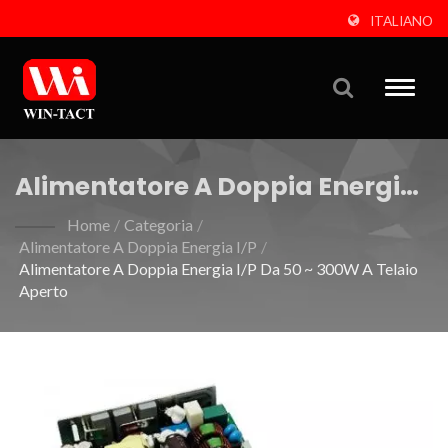
ITALIANO
Toggle
naviga
Alimentatore A Doppia Energia
I/P Da 50 ~ 300W A Telaio Aperto
Home
/
Categoria
/
Alimentatore A Doppia Energia I/P
/
Alimentatore A Doppia Energia I/P Da 50 ~ 300W A Telaio
Aperto