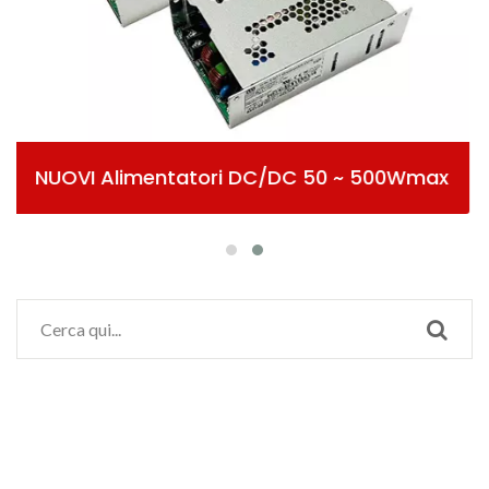
DC 50 ~ 500Wmax
Alimentazione AC/DC 