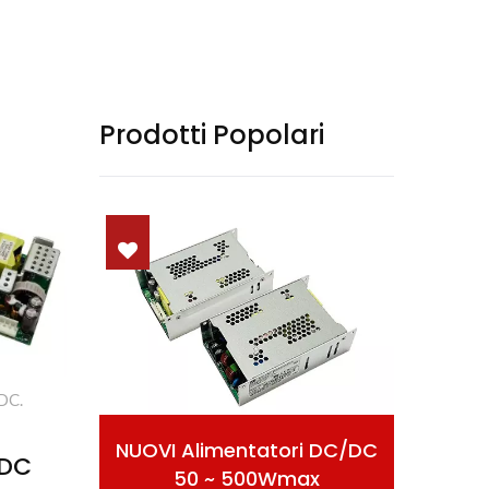
Prodotti Popolari
DC.
/DC
NUOVI Alimentatori DC/DC
A
/DC
50 ~ 500Wmax