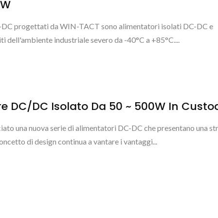
0W
DC-DC progettati da WIN-TACT sono alimentatori isolati DC-DC e
iti dell'ambiente industriale severo da -40°C a +85°C....
re DC/DC Isolato Da 50 ~ 500W In Custo
to una nuova serie di alimentatori DC-DC che presentano una st
concetto di design continua a vantare i vantaggi...