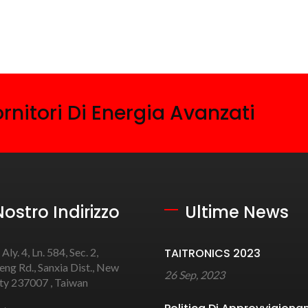
rnitori Di Energia Avanzati
 Nostro Indirizzo
Ultime News
 Aly. 4, Ln. 584, Sec. 2,
TAITRONICS 2023
ng Rd., Sanxia Dist., New
26 Sep, 2023
ity 237007 , Taiwan