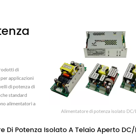
tenza
odotti di
per applicazioni
elli di potenza di
fiche standard
ono alimentatori a
Alimentatore di potenza isolato DC/
I Alimentatori DC/DC
Alimentazione AC
e Di Potenza Isolato A Telaio Aperto DC
50 ~ 500Wmax
Incapsulata