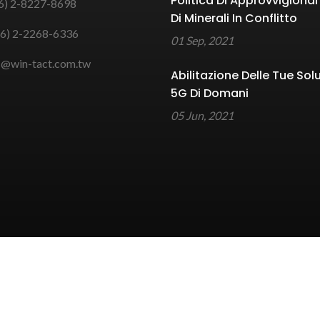
Politica Di Approvvigion
6) 2-8227-8698
Di Minerali In Conflitto
6) 2-2268-6336
01 Sep, 2021
s@win-tact.com.tw
Abilitazione Delle Tue Sol
5G Di Domani
05 Jun, 2021