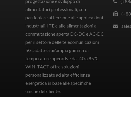
progettazione e sviluppo di
(+88
alimentatori professionali, con
(+88
particolare attenzione alle applicazioni
industriali, ITE e alle alimentazioni a
sale
commutazione aperta DC-DC e AC-DC
per il settore delle telecomunicazioni
5G, adatte a un'ampia gamma di
temperature operative da -40 a 85℃.
WIN-TACT offre soluzioni
personalizzate ad alta efficienza
energetica in base alle specifiche
uniche del cliente.