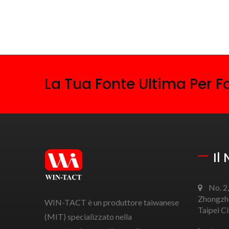
La Tua Fonte Ultima Per Fo
Il
No. 2,
Zhongzhe
WIN-TACT è un produttore taiwanese
Taipei C
(MIT) specializzato nella