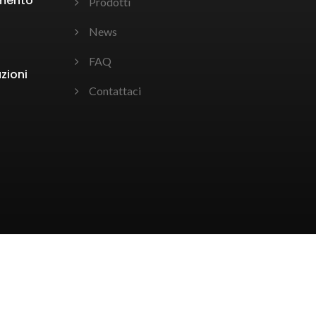
amento
Prodotti
News
FAQ
uzioni
Contattaci