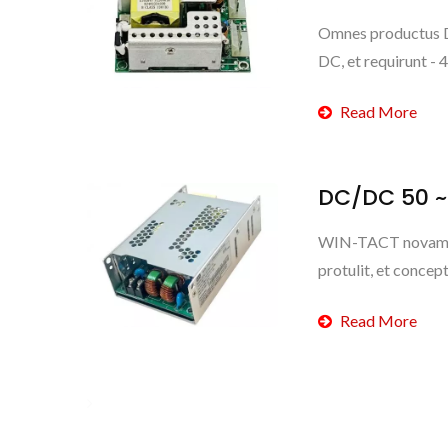
Omnes productus D
DC, et requirunt - 
Read More
DC/DC 50 
WIN-TACT novam se
protulit, et concep
Read More