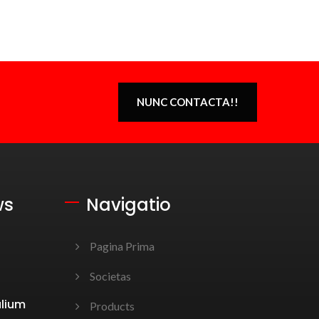
NUNC CONTACTA!!
ws
Navigatio
Pagina Prima
Societas
alium
Products