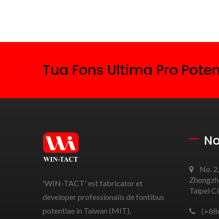
Tua Fons Ultima Pro Pote
No
No. 2,
Zhongzhe
'WIN-TACT' est fabricator et
Taipei C
developer professionalis de fontibus
potentiae in Taiwan (MIT),
(+88