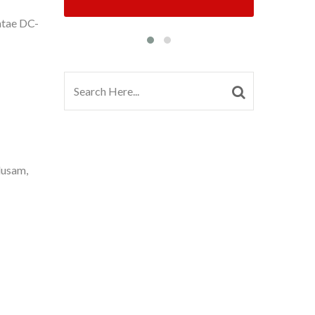
atae DC-
lusam,