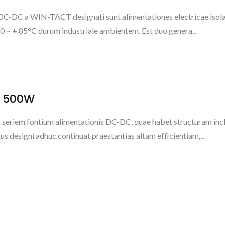
C-DC a WIN-TACT designati sunt alimentationes electricae isol
40 ~ + 85°C durum industriale ambientem. Est duo genera...
~ 500W
riem fontium alimentationis DC-DC, quae habet structuram inc
tus designi adhuc continuat praestantias altam efficientiam,...