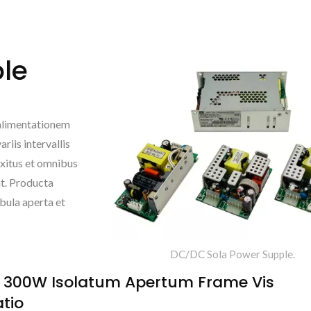
le
alimentationem
riis intervallis
exitus et omnibus
nt. Producta
bula aperta et
DC/DC Sola Power Supple.
 300W Isolatum Apertum Frame Vis
NOVA DC/DC 50 ~
AC/DC Potentia Cl
tio
500Wmax