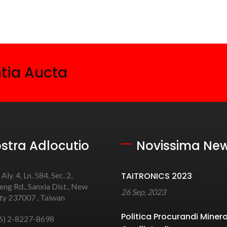
ntia Aucta
stra Adlocutio
Novissima Ne
 Aly. 4, Ln. 584, Sec. 2,
TAITRONICS 2023
ng Rd., Sanxia Dist., New
26 Sep, 2023
ity 237007 , Taiwan
Politica Procurandi Miner
6) 2-8227-8698