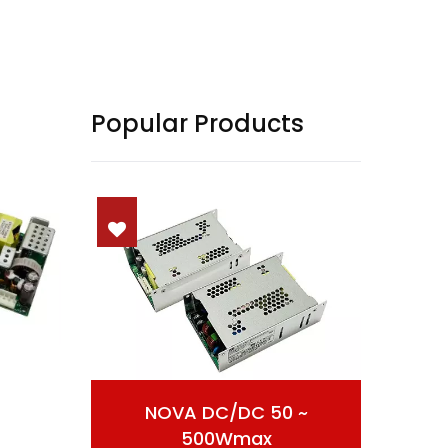
Popular Products
ausa
NOVA DC/DC 50 ~
AC
500Wmax