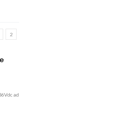
2
ae
 36Vdc ad