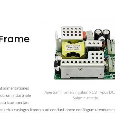
 Frame
 alimentationes
Apertum Frame Singulum PCB Typus DC
 durum industriale
Subministratio.
ectricae apertae:
AC/DC Potentia Clausa
NOVA DC/DC 
racketus casingus frameus ad conductionem coolingum utendum es
500Wma