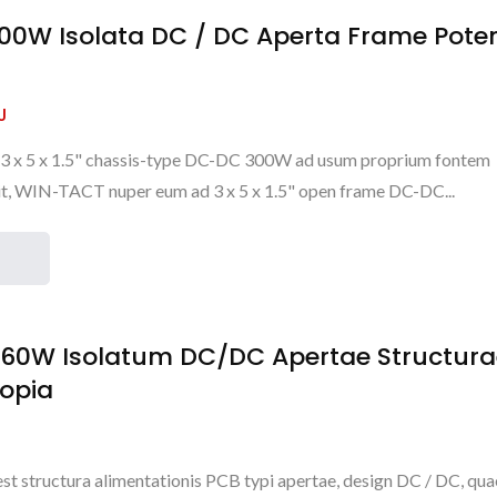
300W Isolata DC / DC Aperta Frame Pote
J
r 3 x 5 x 1.5" chassis-type DC-DC 300W ad usum proprium fontem
it, WIN-TACT nuper eum ad 3 x 5 x 1.5" open frame DC-DC...
V 60W Isolatum DC/DC Apertae Structur
Copia
est structura alimentationis PCB typi apertae, design DC / DC, qua