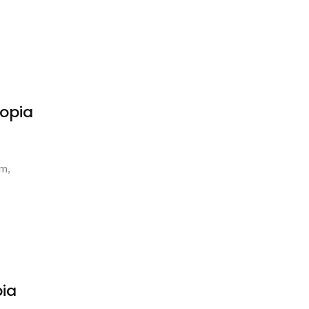
opia
m,
pia