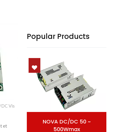
Popular Products
/DC Vis
50 ~
AC/DC Potentia Clausa
t et
x