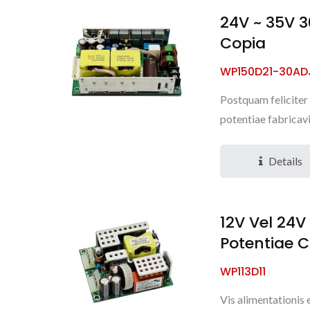
24V ~ 35V 
Copia
WP150D21-30AD
Postquam felicite
potentiae fabricav
Details
12V Vel 24
Potentiae 
WP113D11
Vis alimentationis 