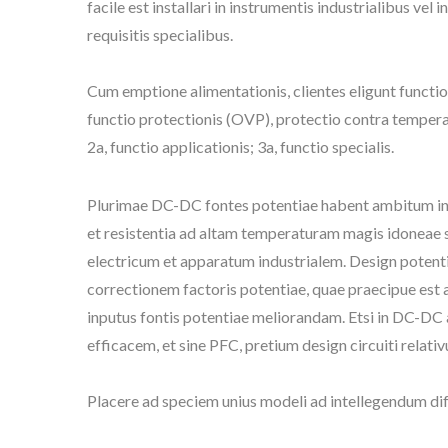
facile est installari in instrumentis industrialibus vel
requisitis specialibus.
Cum emptione alimentationis, clientes eligunt functio
functio protectionis (OVP), protectio contra temper
2a, functio applicationis; 3a, functio specialis.
Plurimae DC-DC fontes potentiae habent ambitum int
et resistentia ad altam temperaturam magis idoneae 
electricum et apparatum industrialem. Design potent
correctionem factoris potentiae, quae praecipue est 
inputus fontis potentiae meliorandam. Etsi in DC-DC 
efficacem, et sine PFC, pretium design circuiti relativ
Placere ad speciem unius modeli ad intellegendum d