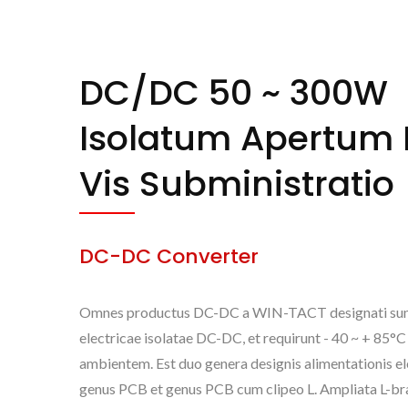
DC/DC 50 ~ 300W
Isolatum Apertum
Vis Subministratio
DC-DC Converter
Omnes productus DC-DC a WIN-TACT designati sunt
electricae isolatae DC-DC, et requirunt - 40 ~ + 85°C
ambientem. Est duo genera designis alimentationis el
NOVA DC/DC 50 ~
genus PCB et genus PCB cum clipeo L. Ampliata L-b
500Wmax