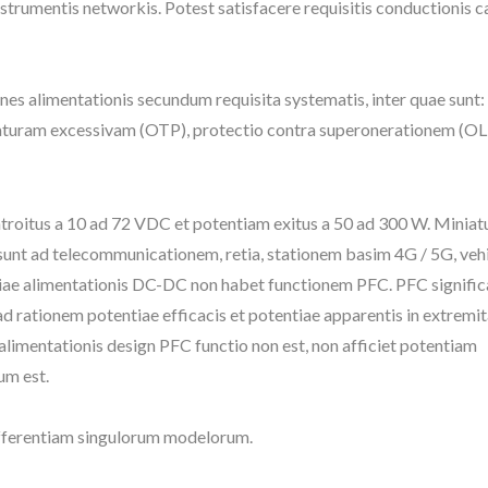
 instrumentis networkis. Potest satisfacere requisitis conductionis ca
nes alimentationis secundum requisita systematis, inter quae sunt: 
aturam excessivam (OTP), protectio contra superonerationem (OLP)
roitus a 10 ad 72 VDC et potentiam exitus a 50 ad 300 W. Miniatu
sunt ad telecommunicationem, retia, stationem basim 4G / 5G, ve
iae alimentationis DC-DC non habet functionem PFC. PFC signific
ad rationem potentiae efficacis et potentiae apparentis in extremi
alimentationis design PFC functio non est, non afficiet potentiam
um est.
ifferentiam singulorum modelorum.