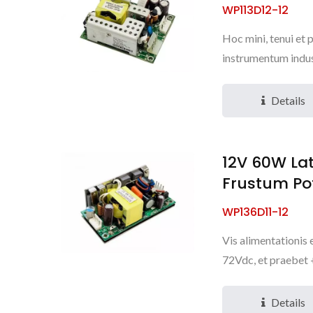
WP113D12-12
Hoc mini, tenui et
instrumentum indust
Details
12V 60W La
Frustum Po
WP136D11-12
Vis alimentationis
72Vdc, et praebet 
Details