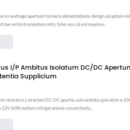
 parvo wattage apertum fornacis alimentationis design ad aptum es
riae vel instrumentum retis. Inter eos, id est maxime...
tus I/P Ambitus Isolatum DC/DC Apertu
tentia Supplicium
 est structura L-bracket DC-DC aperta, cum ambitu operativo a 1
+12V 60W exitum refrigeratione convectionis...