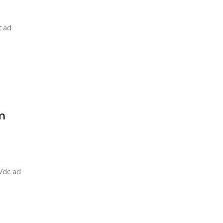
t ad
m
0Vdc ad