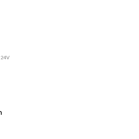
m 24V
m