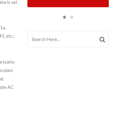
loris vel
1a,
, etc.;
rizatio
hiculum
at
tate AC