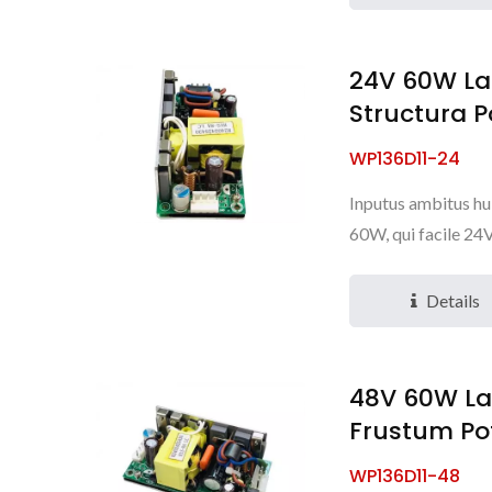
24V 60W La
Structura P
WP136D11-24
Inputus ambitus hu
60W, qui facile 24
Details
48V 60W La
Frustum Po
WP136D11-48