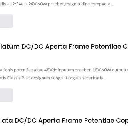
alis +12V vel +24V 60W praebet, magnitudine compacta,...
olatum DC/DC Aperta Frame Potentiae C
ationis potentiae altae 48Vdc inputum praebet, 18V 60W outputu
tis Classis B, et designum congruit regulis securitatis...
olata DC/DC Aperta Frame Potentiae Co