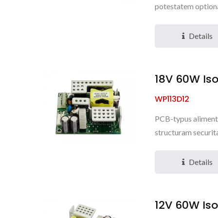
potestatem option
Details
18V 60W Is
WP113D12
PCB-typus aliment
structuram securita
Details
12V 60W Is