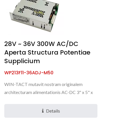
28V ~ 36V 300W AC/DC
Aperta Structura Potentiae
Supplicium
WP213F11-36ADJ-M50
WIN-TACT mutavit nostram originalem
architecturam alimentationis AC-DC 3" x 5" x
1.5" 1U aperiendae, adiecto tegmine in forma U
et tabula dissipationis...
Details