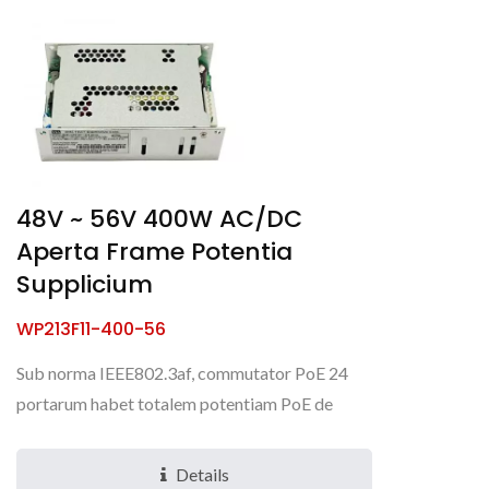
48V ~ 56V 400W AC/DC
Aperta Frame Potentia
Supplicium
WP213F11-400-56
Sub norma IEEE802.3af, commutator PoE 24
portarum habet totalem potentiam PoE de
370W, sed si normam IEEE802.3 at adimpleat,
potestatem solum 12 portis...
Details