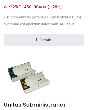
WP225F11-450-30ADJ (+28V)
Hic commutatio potentia subministratio (SPS)
exemplar est apertum universalis AC input
AC/DC quod potest praebere +28V 450W
continuus productio in variis...
Details
Unitas Subministrandi