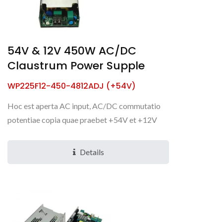
54V & 12V 450W AC/DC
Claustrum Power Supple
WP225F12-450-4812ADJ (+54V)
Hoc est aperta AC input, AC/DC commutatio
potentiae copia quae praebet +54V et +12V
duplices exitus qui duras condiciones ambitus
industrialis ab -40°...
Details