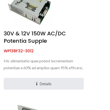
30V & 12V 150W AC/DC
Potentia Supple
WP138F32-3012
Hic alimentatio quae potest incrementum
potentiae a 60% ad amplius quam 95% efficere,
ut detrimentum minuatur. Cum experientia
copiosa in campo designationis...
Details