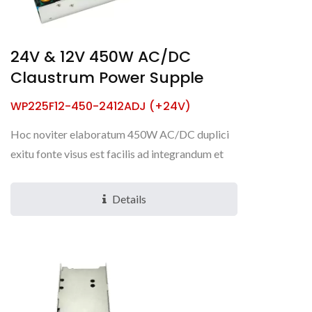
24V & 12V 450W AC/DC
Claustrum Power Supple
WP225F12-450-2412ADJ (+24V)
Hoc noviter elaboratum 450W AC/DC duplici
exitu fonte visus est facilis ad integrandum et
fidelis converter potentiae. Hic PSU est low-
noise, efficient,...
Details