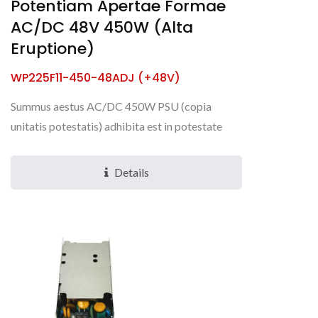
Potentiam Apertae Formae
AC/DC 48V 450W (alta
Eruptione)
WP225F11-450-48ADJ (+48V)
Summus aestus AC/DC 450W PSU (copia
unitatis potestatis) adhibita est in potestate
super Ethernet (PoE), 5G, AIoT, IPC
(computatorum personalium industrialis),...
Details