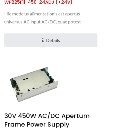
WP225F11-450-24ADJ (+24V)
Hic modelus alimentationis est apertus
universus AC input AC/DC, quae potest
praebere +24V 450W continuam effusionem in
spatio ultra-parvo 3 x 6 x 1.5",...
Details
30V 450W AC/DC Apertum
Frame Power Supply