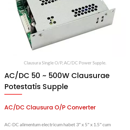
Clausura Single O/P, AC/DC Power Supple.
AC/DC 50 ~ 500W Clausurae
Potestatis Supple
AC/DC Clausura O/P Converter
AC-DC alimentum electricum habet 3" x 5" x 1.5" cum