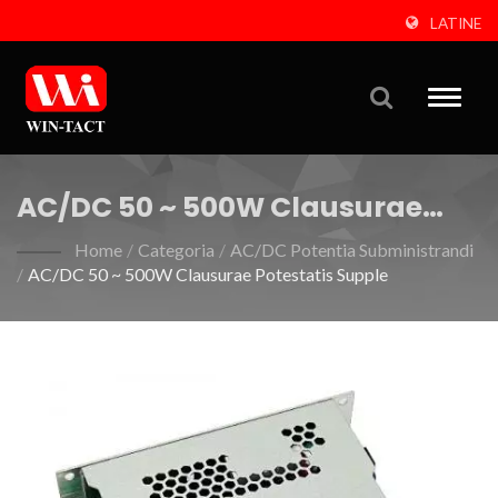
LATINE
Toggle
naviga
AC/DC 50 ~ 500W Clausurae
Potestatis Supple
Home
/
Categoria
/
AC/DC Potentia Subministrandi
/
AC/DC 50 ~ 500W Clausurae Potestatis Supple