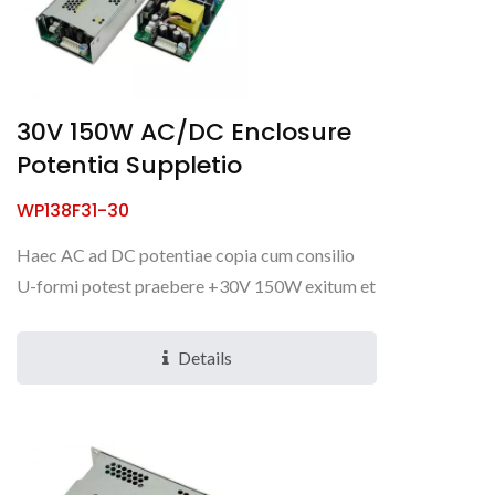
30V 150W AC/DC Enclosure
Potentia Suppletio
WP138F31-30
Haec AC ad DC potentiae copia cum consilio
U-formi potest praebere +30V 150W exitum et
convectionem refrigerationem ad -40 ~ +85°C.
Ob continuas emendationes...
Details