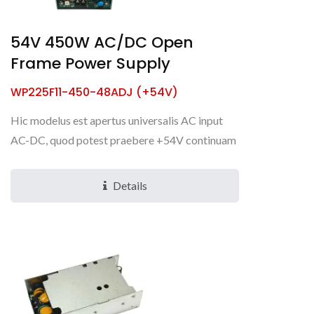
54V 450W AC/DC Open
Frame Power Supply
WP225F11-450-48ADJ (+54V)
Hic modelus est apertus universalis AC input
AC-DC, quod potest praebere +54V continuam
exitum in spatio ultra-parvo cum vento forti
450W. Potest tolerare...
Details