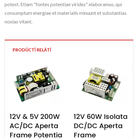
potest. Etiam "fontes potentiae virides" elaboramus, qui
consumptum energiae et materialis minuunt et substantias
noxias vitant.
PRODŪCTĪ RELĀTĪ
12V & 5V 200W
12V 60W Isolata
AC/DC Aperta
DC/DC Aperta
Frame Potentia
Frame