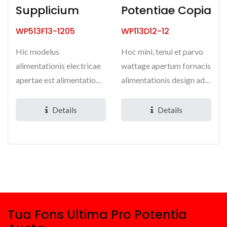
Supplicium
Potentiae Copia
WP513F13-1205
WP113D12-12
Hic modelus
Hoc mini, tenui et parvo
alimentationis electricae
wattage apertum fornacis
apertae est alimentatio
alimentationis design ad
electrica universa AC
aptum est ad
input,...
instrumentum...
Details
Details
Tua Fons Ultima Pro Potentia