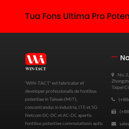
Tua Fons Ultima Pro Pote
No
No. 2,
Zhongzhe
'WIN-TACT' est fabricator et
Taipei C
developer professionalis de fontibus
potentiae in Taiwan (MIT),
(+88
concentrandus in industria, ITE et 5G
(+88
Netcom DC-DC et AC-DC apertis
fontibus potentiae commutationis aptis
sale