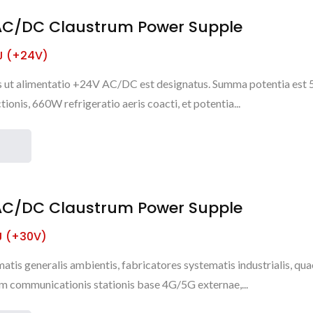
C/DC Claustrum Power Supple
J (+24V)
s ut alimentatio +24V AC/DC est designatus. Summa potentia es
tionis, 660W refrigeratio aeris coacti, et potentia...
C/DC Claustrum Power Supple
J (+30V)
tis generalis ambientis, fabricatores systematis industrialis, qua
m communicationis stationis base 4G/5G externae,...