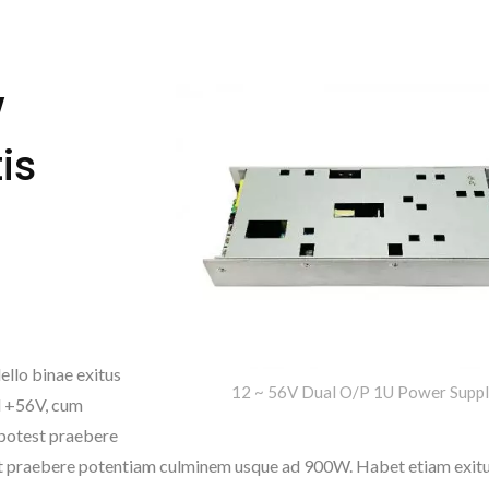
W
is
ello binae exitus
12 ~ 56V Dual O/P 1U Power Suppl
d +56V, cum
t potest praebere
AC/DC Potentia Clausa
NOVA 
 et praebere potentiam culminem usque ad 900W. Habet etiam exi
5