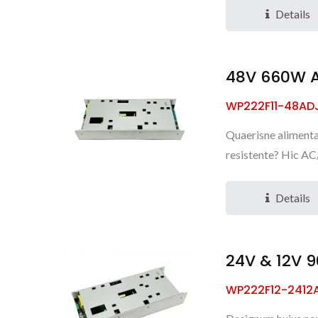
Details
48V 660W A
WP222F11-48AD
Quaerisne alimenta
resistente? Hic AC/
Details
24V & 12V 
WP222F12-2412