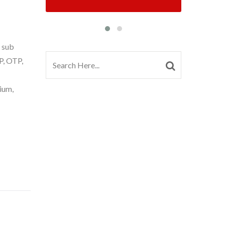
o sub
P, OTP,
ium,