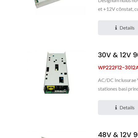
Designum huius nov
et +12V cōnstat, c
Details
30V & 12V 
WP222F12-3012
AC/DC Inclusurae V
stationes basi prin
Details
48V & 12V 