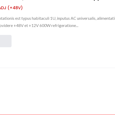
ADJ (+48V)
ationis est typus habitaculi 1U, inputus AC universalis, alimentat
ovidere +48V et +12V 600W refrigeratione...