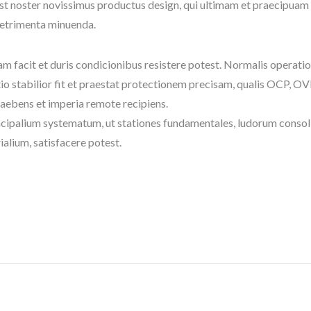
 noster novissimus productus design, qui ultimam et praecipuam
detrimenta minuenda.
 facit et duris condicionibus resistere potest. Normalis operati
io stabilior fit et praestat protectionem precisam, qualis OCP, OV
praebens et imperia remote recipiens.
ncipalium systematum, ut stationes fundamentales, ludorum consol
alium, satisfacere potest.