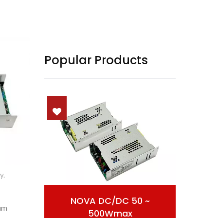
Popular Products
y.
DC/DC 50 ~
AC/DC Potentia Clausa
tum
00Wmax