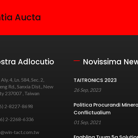
ntia Aucta
stra Adlocutio
Novissima Ne
 Aly. 4, Ln. 584, Sec. 2,
TAITRONICS 2023
ng Rd., Sanxia Dist., New
26 Sep, 2023
ity 237007 , Taiwan
Politica Procurandi Miner
6) 2-8227-8698
Conflictualium
6) 2-2268-6336
01 Sep, 2021
s@win-tact.com.tw
Enabling Tuum 5g Solutio