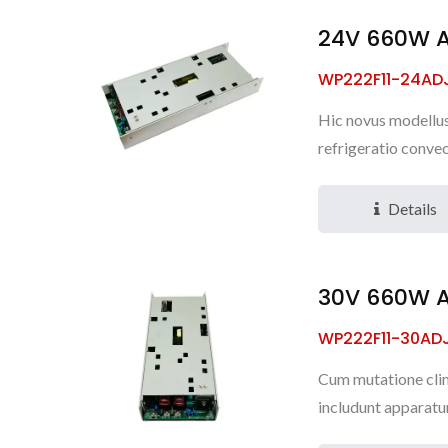
24V 660W A
WP222F11-24AD
Hic novus modellu
refrigeratio convec
Details
30V 660W A
WP222F11-30AD
Cum mutatione clima
includunt apparatu