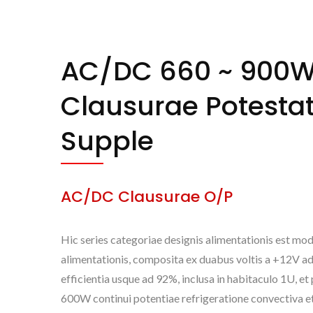
AC/DC 660 ~ 900
Clausurae Potestat
Supple
AC/DC Clausurae O/P
Hic series categoriae designis alimentationis est mod
alimentationis, composita ex duabus voltis a +12V a
efficientia usque ad 92%, inclusa in habitaculo 1U, e
NOVA DC/DC 50 ~
600W continui potentiae refrigeratione convectiva
500Wmax