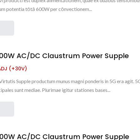
i prodūctī est duplex alimentātiōnem, quae ex duābus tensiōnib
um potentia tōtā 600W per cōnvectionem...
900W AC/DC Claustrum Power Supple
ADJ (+30V)
irtutis Supple productum munus magni ponderis in 5G era agit. 5
cipales sunt mediae. Plurimae igitur stationes bases...
900W AC/DC Claustrum Power Supple