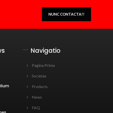
NUNC CONTACTA!!
ws
Navigatio
Pagina Prima
Societas
alium
Products
News
FAQ
nes