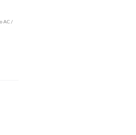
io AC /