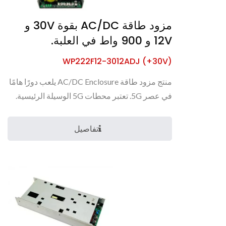
مزود طاقة AC/DC بقوة 30V و
12V و 900 واط في العلبة.
WP222F12-3012ADJ (+30V)
منتج مزود طاقة AC/DC Enclosure يلعب دورًا هامًا
في عصر 5G. تعتبر محطات 5G الوسيلة الرئيسية.
لذلك،...
تفاصيل