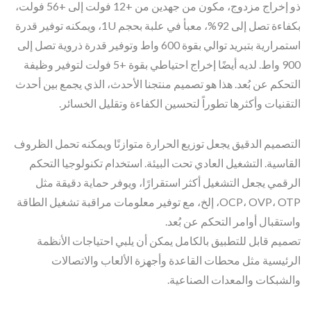
ذو إخراج مزدوج، مكون من جهدين من +12 فولت إلى +56 فولت،
بكفاءة تصل إلى 92%، معبأ في علبة بحجم 1U، ويمكنه توفير قدرة
استمرارية بتبريد توالي بقوة 600 واط وتوفير قدرة ذروية تصل إلى
900 واط. لديه أيضًا إخراج احتياطي بقوة +5 فولت لتوفير وظيفة
التحكم عن بُعد. هذا هو تصميم منتجنا الأحدث، الذي يجمع بين أحدث
التقنيات وأكثرها تطوراً لتحسين الكفاءة وتقليل الخسائر.
التصميم الدقيق يجعل توزيع الحرارة متوازنًا ويمكنه تحمل الظروف
القاسية. التشغيل العادي تحت البيئة. استخدام تكنولوجيا التحكم
الرقمي يجعل التشغيل أكثر استقرارًا، ويوفر حماية دقيقة مثل
OCP، OVP، OTP، إلخ، مع توفير معلومات مراقبة تشغيل الطاقة
واستقبال أوامر التحكم عن بُعد.
تصميم قابل للتطبيق بالكامل يمكن أن يلبي احتياجات الأنظمة
الرئيسية مثل محطات القاعدة وأجهزة الألعاب والاتصالات
والشبكات والمعدات الصناعية.