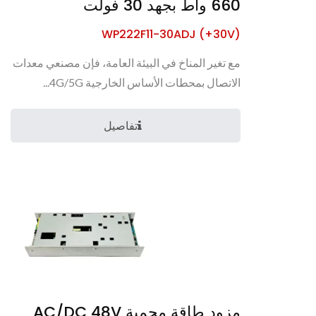
660 واط بجهد 30 فولت
WP222F11-30ADJ (+30V)
مع تغير المناخ في البيئة العامة، فإن مصنعي معدات
الاتصال بمحطات الأساس الخارجية 4G/5G...
تفاصيل
مزود طاقة محمية AC/DC 48V