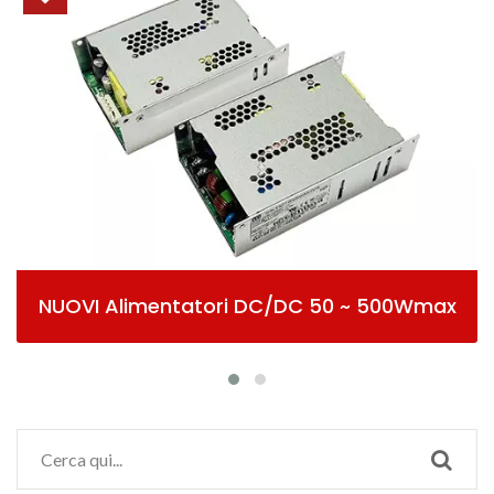
I Alimentatori DC/DC 50 ~ 500Wmax
A