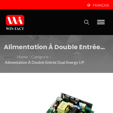
FRANÇAIS
Toggle
naviga
Alimentation À Double Entrée
Dual Energy I/P
Home
/
Catégorie
/
Alimentation À Double Entrée Dual Energy I/P