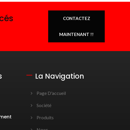
ncés
CONTACTEZ
MAINTENANT !!
s
La Navigation
Page D'accueil
Société
ement
Produits
News