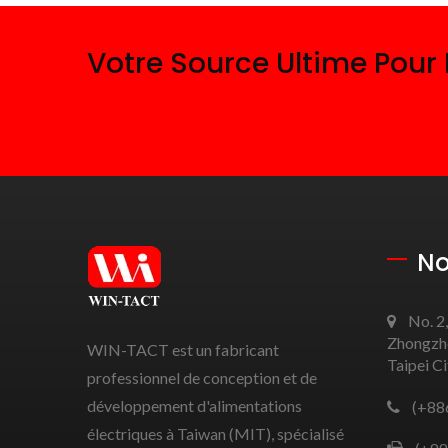
Votre Source Ultime Pour
No
No. 2,
Zhongzhe
WIN-TACT est un fabricant
Taipei C
professionnel de conception et de
développement d'alimentations
(+88
électriques à Taiwan (MIT), spécialisé