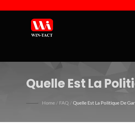
Quelle Est La Pol
Produits D'alime
Home
/
FAQ
/
Quelle Est La Politique De G