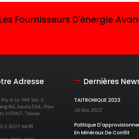
 Les Fournisseurs D'énergie Ava
tre Adresse
Dernières New
 Aly. 4, Ln. 584, Sec. 2,
TAITRONIQUE 2023
ng Rd., Sanxia Dist., New
26 Sep, 2023
ity 237007 , Taiwan
Politique D'approvisionn
6) 2-8227-8698
En Minéraux De Conflit