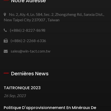
Notre Adresse
No. 2, Aly. 4, Ln. 584, Sec. 2, Zhongzheng Rd., Sanxia Dist.,
New Taipei City 237007 , Taiwan
(+886) 2-8227-8698
(+886) 2-2268-6336
sales@win-tact.com.tw
Dernières News
TAITRONIQUE 2023
26 Sep, 2023
Politique D'approvisionnement En Minéraux De