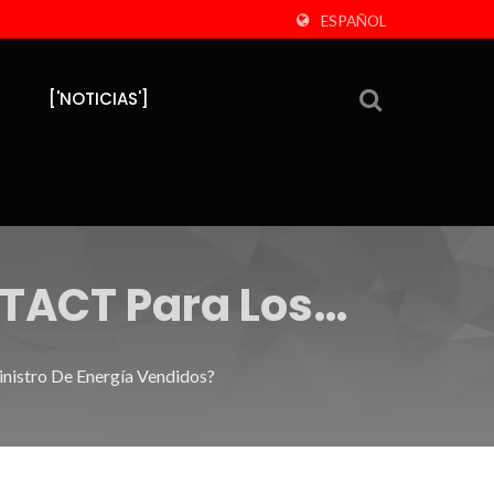
ESPAÑOL
['NOTICIAS']
-TACT Para Los
ndidos?
nistro De Energía Vendidos?