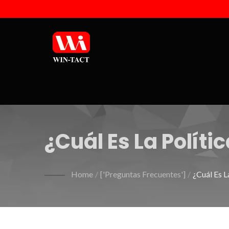
¿Cuál Es La Polít
Productos De Sum
Home
/
['Preguntas Frecuentes']
/
¿Cuál Es 