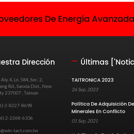
Proveedores De Energía Avanzad
estra Dirección
Últimas ['Notic
 Aly. 4, Ln. 584, Sec. 2,
TAITRONICA 2023
ng Rd., Sanxia Dist., New
26 Sep, 2023
ity 237007 , Taiwan
Política De Adquisición D
6) 2-8227-8698
Minerales En Conflicto
6) 2-2268-6336
01 Sep, 2021
s@win-tact.com.tw