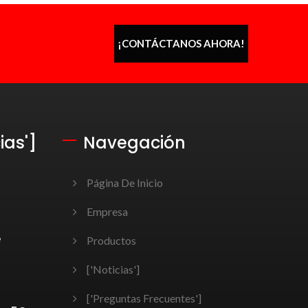
a
¡CONTÁCTANOS AHORA!
ias']
Navegación
Página De Inicio
Empresa
e
Productos
['Noticias']
['Preguntas Frecuentes']