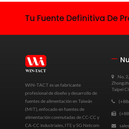
Tu Fuente Definitiva De 
Nu
No. 2,
Zhongzhe
WIN-TACT es un fabricante
Taipei C
profesional de diseño y desarrollo de
fuentes de alimentación en Taiwán
(+88
(MIT), enfocado en fuentes de
(+88
alimentación conmutadas de CC-CC y
CA-CC industriales, ITE y 5G Netcom
sale