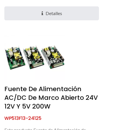
proporciona +12V +5V y +3.3V a -20 ~ +70°C
con una salida triple...
Detalles
Fuente De Alimentación
AC/DC De Marco Abierto 24V
12V Y 5V 200W
WP513F13-24125
Este producto Fuente de Alimentación de