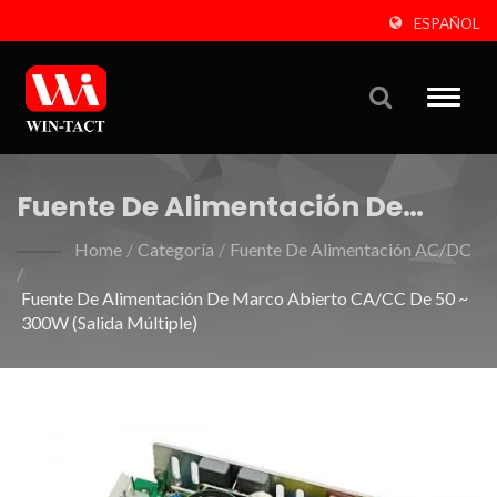
ESPAÑOL
Toggle
naviga
Fuente De Alimentación De
Marco Abierto CA/CC De 50 ~
Home
/
Categoría
/
Fuente De Alimentación AC/DC
/
300W (salida Múltiple)
Fuente De Alimentación De Marco Abierto CA/CC De 50 ~
300W (salida Múltiple)