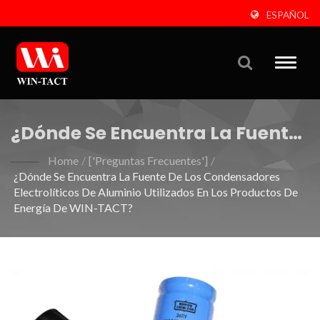
ESPAÑOL
Toggle
naviga
¿Dónde Se Encuentra La Fuente
De Los Condensadores
Home
/
['Preguntas Frecuentes']
/
¿Dónde Se Encuentra La Fuente De Los Condensadores
Electrolíticos De Aluminio
Electrolíticos De Aluminio Utilizados En Los Productos De
Utilizados En Los Productos De
Energía De WIN-TACT?
Energía De WIN-TACT?