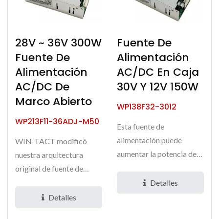
28V ~ 36V 300W
Fuente De
Fuente De
Alimentación
Alimentación
AC/DC En Caja
AC/DC De
30V Y 12V 150W
Marco Abierto
WP138F32-3012
WP213F11-36ADJ-M50
Esta fuente de
alimentación puede
WIN-TACT modificó
aumentar la potencia de
nuestra arquitectura
un 60% a más del 95%,
original de fuente de
reduciendo...
alimentación AC-DC de
Detalles
bastidor...
Detalles