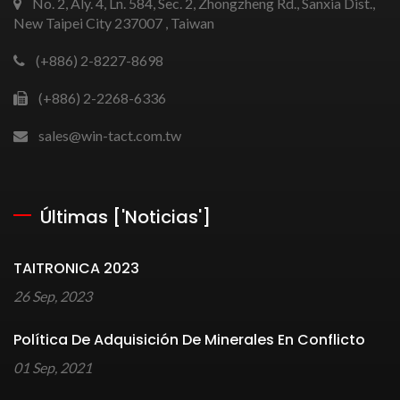
No. 2, Aly. 4, Ln. 584, Sec. 2, Zhongzheng Rd., Sanxia Dist.,
New Taipei City 237007 , Taiwan
(+886) 2-8227-8698
(+886) 2-2268-6336
sales@win-tact.com.tw
Últimas ['Noticias']
TAITRONICA 2023
26 Sep, 2023
Política De Adquisición De Minerales En Conflicto
01 Sep, 2021