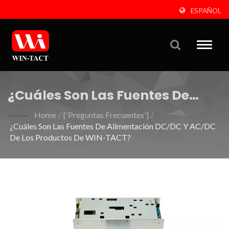
ESPAÑOL
Toggle
naviga
¿Cuáles Son Las Fuentes De
Alimentación DC/DC Y AC/DC
Home
/
['Preguntas Frecuentes']
/
¿Cuáles Son Las Fuentes De Alimentación DC/DC Y AC/DC
De Los Productos De WIN-TACT?
De Los Productos De WIN-TACT?