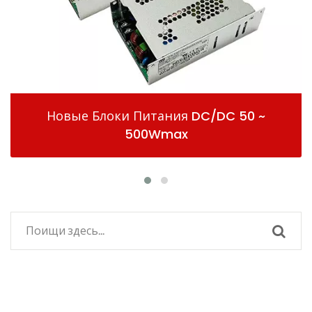
оки Питания DC/DC 50 ~
Закрыты
500Wmax