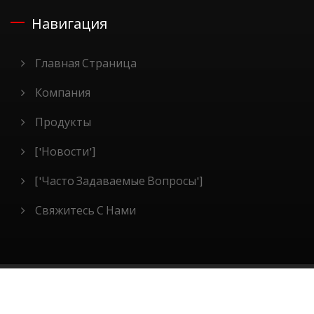
Навигация
Главная Страница
Компания
Продукты
['Новости']
['Часто Задаваемые Вопросы']
Свяжитесь С Нами
Copyright © 2026
Win-Tact Electronics Corp.
All Rights
Reserved.