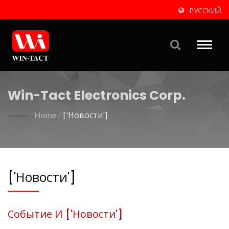
РУССКИЙ
Toggle
naviga
Win-Tact Electronics Corp.
Home
/
['Новости']
['Новости']
Событие И ['новости']