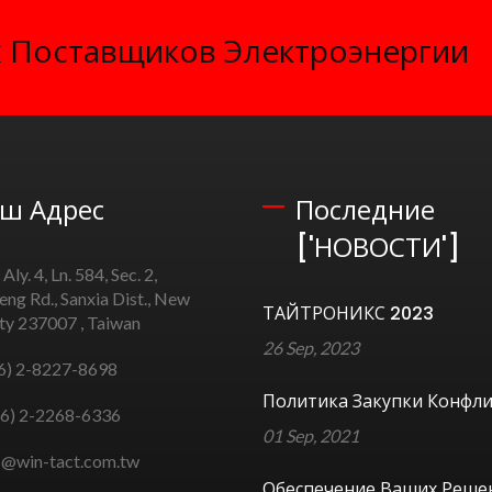
 Поставщиков Электроэнергии
ш Адрес
Последние
['НОВОСТИ']
 Aly. 4, Ln. 584, Sec. 2,
ng Rd., Sanxia Dist., New
ТАЙТРОНИКС 2023
ity 237007 , Taiwan
26 Sep, 2023
6) 2-8227-8698
Политика Закупки Конфли
6) 2-2268-6336
01 Sep, 2021
s@win-tact.com.tw
Обеспечение Ваших Реше