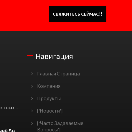
СВЯЖИТЕСЬ СЕЙЧАС!!
Навигация
Главная Страница
Компания
Продукты
ктных...
['Новости']
['Часто Задаваемые
Вопросы']
ний 5G