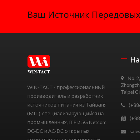
Ваш Источник Передовых
На
No. 2,
Zhongzhe
WIN-TACT - профессиональный
Taipei C
производитель и разработчик
источников питания из Тайваня
(+88
(MIT), специализирующийся на
(+88
промышленных, ITE и 5G Netcom
DC-DC и AC-DC открытых
sale
коммутационных источниках