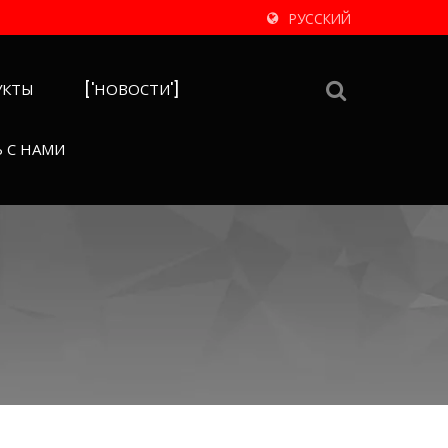
РУССКИЙ
УКТЫ
['НОВОСТИ']
 С НАМИ