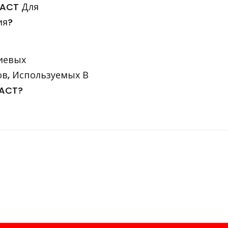
TACT Для
ия?
иевых
в, Используемых В
TACT?