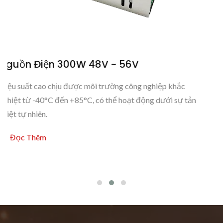
56V
Nguồn Điện 450W 48V ~ 
 công nghiệp khắc
Mô hình nguồn điện cao xung mới này,
oạt động dưới sự tản
từ 48V đến 56V để đáp ứng nhu cầu 
Đọc Thêm