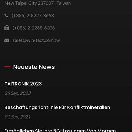
New Taipei City 237007 , Taiwan
(+886) 2-8227-8698
(+886) 2-2268-6336
sales@win-tact.com.tw
Neueste News
TAITRONIK 2023
26 Sep, 2023
Beschaffungsrichtlinie Für Konfliktmineralien
01 Sep, 2021
Ermöglichen Sie Ihre 5G-Lösungen Von Morgen