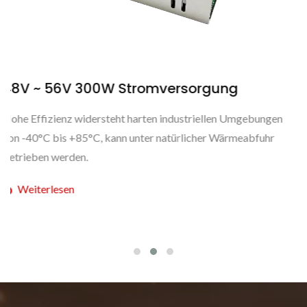
rgung
48V ~ 56V 450W Stromverso
iellen Umgebungen
Dieses neue Hochleistungsnetzteilmodell k
her Wärmeabfuhr
Ausgangsspannung zwischen 48V und 56V 
Bedürfnissen jedes Kunden gerecht zu wer
Weiterlesen