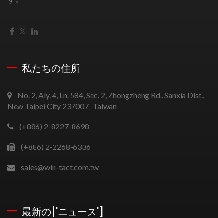
私たちの住所
No. 2, Aly. 4, Ln. 584, Sec. 2, Zhongzheng Rd., Sanxia Dist.,
New Taipei City 237007 , Taiwan
(+886) 2-8227-8698
(+886) 2-2268-6336
sales@win-tact.com.tw
最新の['ニュース']